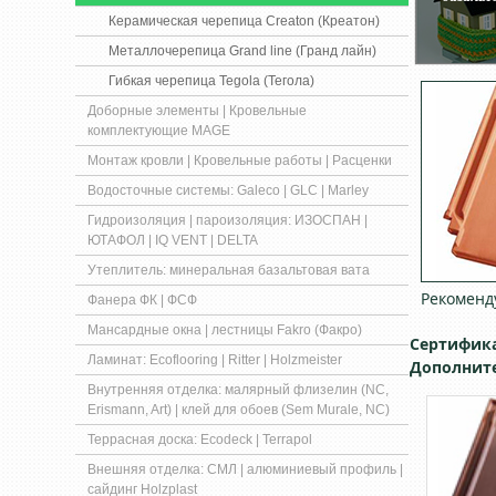
Керамическая черепица Creaton (Креатон)
Металлочерепица Grand line (Гранд лайн)
Гибкая черепица Tegola (Тегола)
Доборные элементы | Кровельные
комплектующие MAGE
Монтаж кровли | Кровельные работы | Расценки
Водосточные системы: Galeco | GLC | Marley
Гидроизоляция | пароизоляция: ИЗОСПАН |
ЮТАФОЛ | IQ VENT | DELTA
Утеплитель: минеральная базальтовая вата
Рекоменду
Фанера ФК | ФСФ
Мансардные окна | лестницы Fakro (Факро)
Сертифик
Ламинат: Ecoflooring | Ritter | Holzmeister
Дополнит
Внутренняя отделка: малярный флизелин (NC,
Erismann, Art) | клей для обоев (Sem Murale, NC)
Террасная доска: Ecodeck | Terrapol
Внешняя отделка: СМЛ | алюминиевый профиль |
сайдинг Holzplast