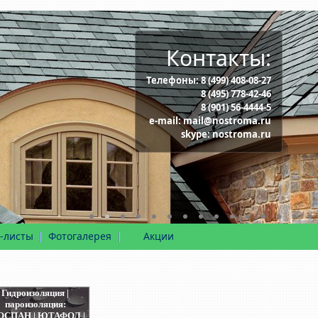
Контакты:
Телефоны:
8 (499) 408-08-27
8 (495) 778-42-46
8 (901) 56-4444-5
e-mail:
mail@nostroma.ru
skype:
nostroma.ru
-листы
Фотогалерея
Акции
Гидроизоляция |
пароизоляция:
ОСПАН | ЮТАФОЛ |