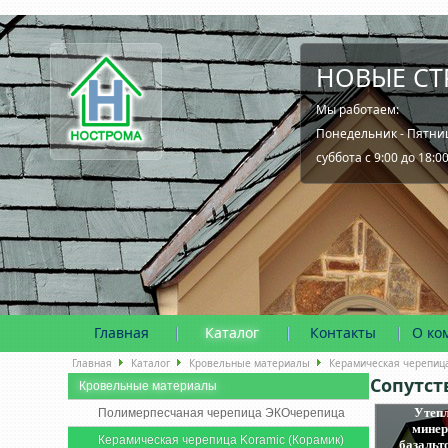
НОВЫЕ СТ
Мы работаем:
Понедельник - Пятница
суббота с 9:00 до 18:0
Главная
Каталог
Контакты
О ко
Главная
Каталог
Кровельные материалы
Керамическая черепица
Сопутс
Кровельные материалы
Утепл
Полимерпесчаная черепица ЭКОчерепица
минер
Керамическая черепица Koramic (Корамик)
базальт