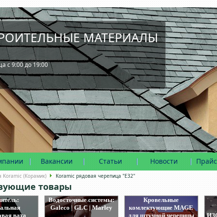
РОИТЕЛЬНЫЕ МАТЕРИАЛЫ
 с 9:00 до 19:00
0
мпании
Вакансии
Статьи
Новости
Прайс
 Koramic (Корамик)
Koramic рядовая черепица "E32"
твующие товары
итель:
Водосточные системы:
Кровельные
альная
Galeco | GLC | Marley
комлектующие MAGE
овая вата
для штучной черепицы
ИЗ