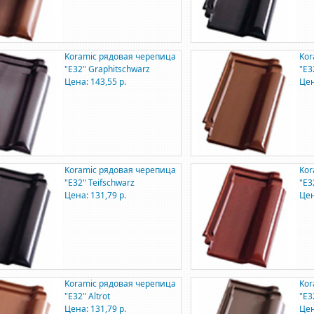
Koramic рядовая черепица
Kor
"E32" Graphitschwarz
"E3
Цена: 143,55 р.
Цен
Koramic рядовая черепица
Kor
"E32" Teifschwarz
"E3
Цена: 131,79 р.
Цен
Koramic рядовая черепица
Kor
"E32" Altrot
"E3
Цена: 131,79 р.
Цен