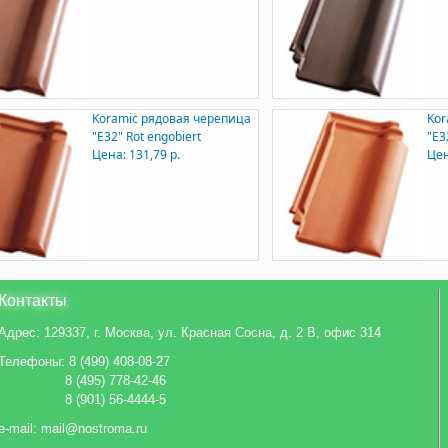
Koramic рядовая черепица
Kor
"E32" Rot engobiert
"E3
Цена: 131,79 р.
Цен
Контакты
Адрес:
129337, г. Москва, ул. Красная Сосна, д. 2 В, офис 314
Телефоны: 8 (499) 408-08-27
8 (495) 778-42-46
8 (901) 56-4444-5
e-mail: mail@nostroma.ru