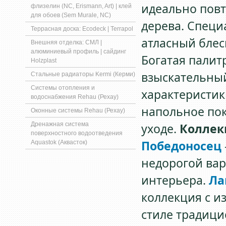
идеально повт
флизелин (NC, Erismann, Art) | клей
для обоев (Sem Murale, NC)
дерева. Специ
Террасная доска: Ecodeck | Terrapol
атласный блес
Внешняя отделка: СМЛ |
алюминиевый профиль | сайдинг
Богатая палит
Holzplast
взыскательный
Стальные радиаторы Kermi (Керми)
Системы отопления и
характеристик
водоснабжения Rehau (Рехау)
напольное пок
Оконные системы Rehau (Рехау)
Дренажная система
уходе.
Колле
поверхностного водоотведения
Победоносец
Aquastok (Аквасток)
недорогой вар
интерьера.
Ла
коллекция с и
стиле традиц