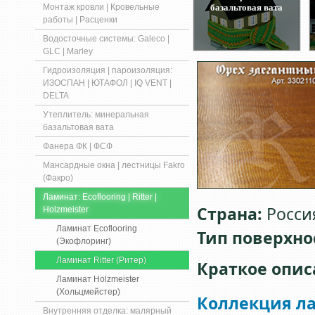
Монтаж кровли | Кровельные
базальтовая вата
работы | Расценки
Водосточные системы: Galeco |
GLC | Marley
Гидроизоляция | пароизоляция:
ИЗОСПАН | ЮТАФОЛ | IQ VENT |
DELTA
Утеплитель: минеральная
базальтовая вата
Фанера ФК | ФСФ
Мансардные окна | лестницы Fakro
(Факро)
Ламинат: Ecoflooring | Ritter |
Страна:
Росси
Holzmeister
Ламинат Ecoflooring
Тип поверхно
(Экофлоринг)
Ламинат Ritter (Ритер)
Краткое опис
Ламинат Holzmeister
(Хольцмейстер)
Коллекция ла
Внутренняя отделка: малярный