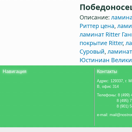
Победоносец 
Описание:
ламинат
Риттер цена
,
лами
ламинат Ritter Га
покрытие Ritter
,
ла
Суровый
,
ламинат
Юстиниан Велик
Навигация
Контакты
Адрес:
129337, г. 
В, офис 314
Телефоны: 8 (499) 
8 (495) 
8 (901) 
e-mail: mail@nostro