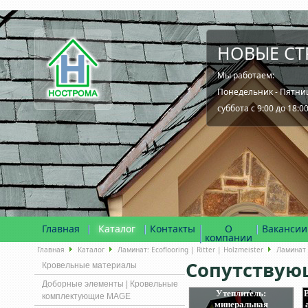
НОВЫЕ СТ
Мы работаем:
Понедельник - Пятница
суббота с 9:00 до 18:0
Главная
Каталог
Контакты
О
Вакансии
компании
Главная
Каталог
Ламинат: Ecoflooring | Ritter | Holzmeister
Ламинат R
Сопутствую
Кровельные материалы
Доборные элементы | Кровельные
Утеплитель:
комплектующие MAGE
минеральная