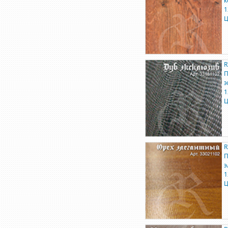
к
1
Ц
R
П
э
1
Ц
R
П
э
1
Ц