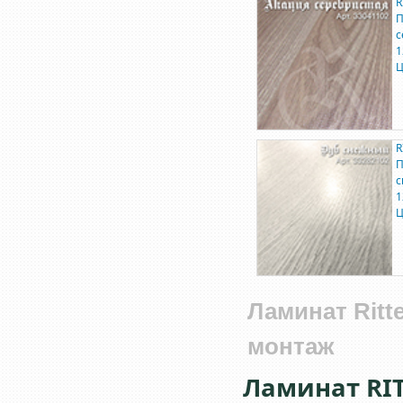
R
П
с
1
Ц
R
П
с
1
Ц
Ламинат Ritte
монтаж
Ламинат RIT