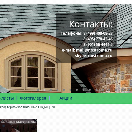
Контакты:
Телефоны:
8 (499) 408-08-27
8 (495) 778-42-46
8 (901) 56-4444-5
e-mail:
mail@nostroma.ru
skype:
nostroma.ru
-листы
Фотогалерея
Акции
кро) термоизоляционные LTK_60 | 70
вельные материалы