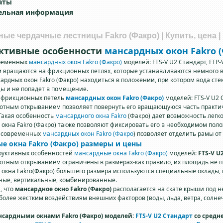
аты
ельная информация
ые чердачные лестницы Fakro (Факро) | Купить, цена |
ктивные особенности
мансардных окон Fakro (
временных
мансардных окон Fakro (Факро)
моделей: FTS-V U2 Стандарт, FTP
 вращаются на фрикционных петлях, которые устанавливаются немного в
ардных окон Fakro (Факро) находиться в положении, при котором вода ст
цы и не попадет в помещение.
 фрикционных петель
мансардных окон Fakro (Факро)
моделей: FTS-V U2 С
отным открыванием позволяет повернуть его вращающуюся часть практиче
Такая особенность
мансардного окна Fakro
(Факро) дает возможность лег
 окна Fakro (Факро) также позволяют фиксировать его в необходимом пол
 современных
мансардных окон Fakro (Факро
) позволяет отделить рамы о
ые окна
Fakro (Факро) размеры и цены
труктивных особенностей
мансардные окна Fakro (Факро)
моделей:
FTS-V U
отным открыванием ограничены в размерах-как правило, их площадь не пр
 окна Fakro(Факро) большего размера используются специальные оклады,
ные, вертикальные, комбинированные.
, что
мансардное окно Fakro (Факро)
располагается на скате крыши под не
олее жестким воздействиям внешних факторов (воды, льда, ветра, солнеч
нсардными окнами Fakro (Факро) моделей:
FTS-V U2 Стандарт
со средн