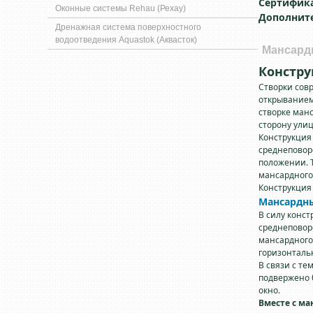
Сертифик
Оконные системы Rehau (Рехау)
Дополнит
Дренажная система поверхностного
водоотведения Aquastok (Аквасток)
Мансардн
Констру
Створки со
открыванием
створке манс
сторону ули
Конструкция
среднеповор
положении. 
мансардного
Конструкция
Мансардн
В силу конс
среднеповор
мансардного
горизонталь
В связи с тем
подвержено б
окно.
Вместе с ма