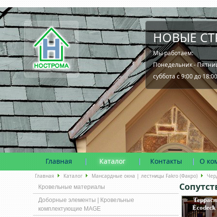
НОВЫЕ СТ
Мы работаем:
Понедельник - Пятница
суббота с 9:00 до 18:0
Главная
Каталог
Контакты
О ко
Главная
Каталог
Мансардные окна | лестницы Fakro (Факро)
Чер
Сопутс
Кровельные материалы
Террасн
Доборные элементы | Кровельные
Ecodeck 
комплектующие MAGE