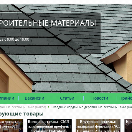
РОИТЕЛЬНЫЕ МАТЕРИАЛЫ
 с 9:00 до 19:00
0
мпании
Вакансии
Статьи
Новости
Прайс
дачные лестницы Fakro (Факро)
Складные чердачные деревянные лестницы Fakro (Фа
твующие товары
ая доска:
Внешняя отделка: СМЛ |
Внутренняя отделка:
Кро
| Terrapol
алюминиевый профиль |
малярный флизелин (NC,
сайдинг Holzplast
Erismann, Art) | клей для