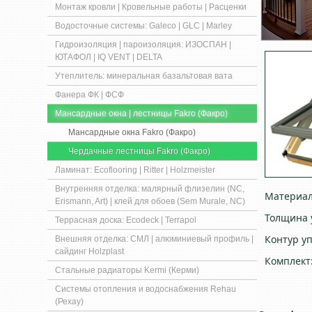
Монтаж кровли | Кровельные работы | Расценки
Водосточные системы: Galeco | GLC | Marley
Гидроизоляция | пароизоляция: ИЗОСПАН |
ЮТАФОЛ | IQ VENT | DELTA
Утеплитель: минеральная базальтовая вата
Фанера ФК | ФСФ
Мансардные окна | лестницы Fakro (Факро)
Мансардные окна Fakro (Факро)
Чердачные лестницы Fakro (Факро)
Ламинат: Ecoflooring | Ritter | Holzmeister
Внутренняя отделка: малярный флизелин (NC,
Материал
Erismann, Art) | клей для обоев (Sem Murale, NC)
Толщина 
Террасная доска: Ecodeck | Terrapol
Контур уп
Внешняя отделка: СМЛ | алюминиевый профиль |
сайдинг Holzplast
Комплект
Стальные радиаторы Kermi (Керми)
Системы отопления и водоснабжения Rehau
(Рехау)