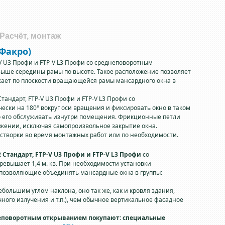
 Расчёт, монтаж
Факро)
-V U3 Профи и FTP-V L3 Профи со среднеповоротным
ыше середины рамы по высоте. Такое расположение позволяет
екает по плоскости вращающейся рамы мансардного окна в
тандарт, FTP-V U3 Профи и FTP-V L3 Профи со
ски на 180° вокруг оси вращения и фиксировать окно в таком
ко его обслуживать изнутри помещения. Фрикционные петли
ожении, исключая самопроизвольное закрытие окна.
т створки во время монтажных работ или по необходимости.
2 Стандарт, FTP-V U3 Профи и FTP-V L3 Профи
со
евышает 1,4 м. кв. При необходимости установки
 позволяющие объединять мансардные окна в группы:
большим углом наклона, оно так же, как и кровля здания,
ного излучения и т.п.), чем обычное вертикальное фасадное
еповоротным открыванием покупают: специальные