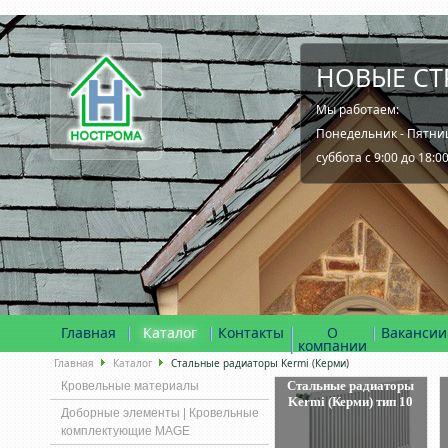
НОВЫЕ СТ
Мы работаем:
Понедельник - Пятница
суббота с 9:00 до 18:0
Главная
Каталог
Контакты
О
Вакансии
компании
Главная
Каталог
Стальные радиаторы Kermi (Керми)
Стальные радиаторы
Кровельные материалы
Kermi (Керми) тип 10
Доборные элементы | Кровельные
комплектующие MAGE