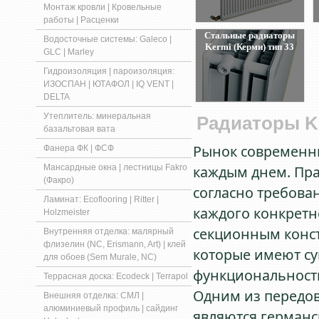
Монтаж кровли | Кровельные
работы | Расценки
Стальные радиаторы
Водосточные системы: Galeco |
Kermi (Керми) тип 33
GLC | Marley
Гидроизоляция | пароизоляция:
ИЗОСПАН | ЮТАФОЛ | IQ VENT |
DELTA
Утеплитель: минеральная
Радиаторы
K
базальтовая вата
Рынок современны
Фанера ФК | ФСФ
Мансардные окна | лестницы Fakro
каждым днем. Пр
(Факро)
согласно требова
Ламинат: Ecoflooring | Ritter |
каждого конкретн
Holzmeister
секционным конст
Внутренняя отделка: малярный
флизелин (NC, Erismann, Art) | клей
которые имеют су
для обоев (Sem Murale, NC)
функциональности
Террасная доска: Ecodeck | Terrapol
Одним из передов
Внешняя отделка: СМЛ |
алюминиевый профиль | сайдинг
являются германс