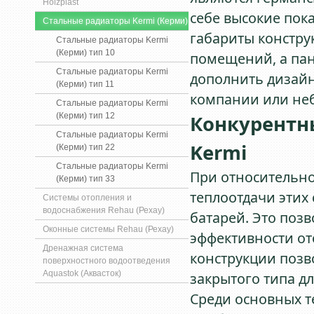
Holzplast
себе высокие пок
Стальные радиаторы Kermi (Керми)
габариты констру
Стальные радиаторы Kermi
(Керми) тип 10
помещений, а па
Стальные радиаторы Kermi
дополнить дизайн
(Керми) тип 11
компании или не
Стальные радиаторы Kermi
(Керми) тип 12
Конкурентн
Стальные радиаторы Kermi
Kermi
(Керми) тип 22
Стальные радиаторы Kermi
При относительно
(Керми) тип 33
теплоотдачи этих
Системы отопления и
водоснабжения Rehau (Рехау)
батарей. Это поз
Оконные системы Rehau (Рехау)
эффективности о
Дренажная система
конструкции позв
поверхностного водоотведения
Aquastok (Аквасток)
закрытого типа д
Среди основных т