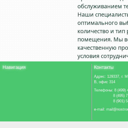
обслуживанием те
Наши специалисты
оптимального выб
количество и тип
помещения. Мы вс
качественную пр
условия сотруднич
Навигация
Контакты
Адрес:
129337, г. 
В, офис 314
Телефоны: 8 (499) 
8 (495) 
8 (901) 
e-mail: mail@nostro