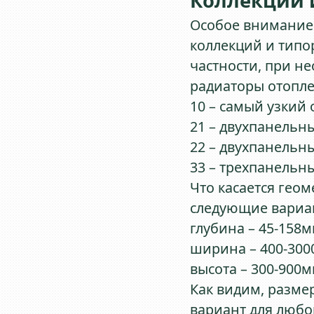
Коллекции 
Особое внимание 
коллекций и типо
частности, при н
радиаторы отопле
10 – самый узкий
21 – двухпанельн
22 – двухпанельн
33 – трехпанельн
Что касается гео
следующие вариа
глубина – 45-158м
ширина – 400-300
высота – 300-900
Как видим, разме
вариант для любо