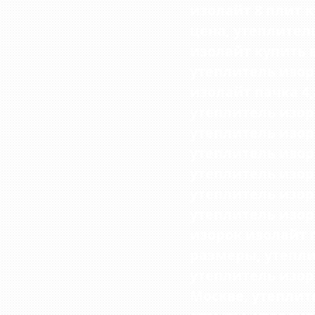
изолайт 8 плит к
цена,
утеплитель
изолайт купить 
утеплитель изор
изолайт пачка 4,8
утеплитель изоро
утеплитель изоро
утеплитель изорок
утеплитель изоро
утеплитель изоро
утеплитель изоро
изорок изолайт п
размеры
, утепл
утеплитель изор
Москве, утеплит