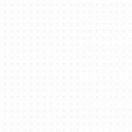
отзывы, утеплит
ультралайт 8 пл
ультралайт 8 пл
плит цена, утепл
изорок ультрала
ультралайт купи
утеплитель изоро
купить в Москве
м.кв., 0,288 м.к
пачка 5,76 м.кв.,
ультралайт пачка
ультралайт плотн
изорок ультралай
ультралайт плотн
ультралайт плотн
размеры
,
утепли