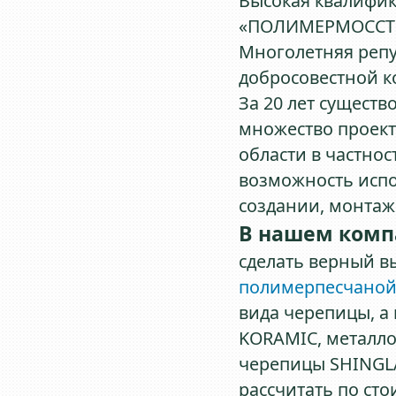
Высокая квалифи
«ПОЛИМЕРМОССТ
Многолетняя реп
добросовестной к
За 20 лет сущес
множество проект
области в частнос
возможность испо
создании, монтаж
В нашем комп
сделать верный в
полимерпесчано
вида черепицы, а
KORAMIC, металло
черепицы SHINGL
рассчитать по ст