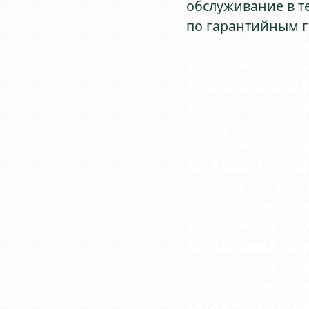
обслуживание в те
по гарантийным гр
Описание:
базал
в Москве
,
базаль
купить
,
базальто
м.кв.
, базальтов
пачку,
базальтов
цена
, базальтов
вата изолайт 100
изолайт 100 мм,
базальтовая вата
базальтовая вата
базальтовая вата 
базальтовая вата
базальтовая вата
вата изолайт 50 