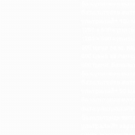
базальтовая вата
базальтовая ват
ультралайт 100 
1200 х 600 купит
1200 х 600 купит
600 цена за м. кв
600 цена за пачк
600 цена, базаль
базальтовая вата
базальтовая ват
ультралайт 50 мм
базальтовая ват
вата ультралайт
базальтовая ват
ультралайт хара
цена, изорок из