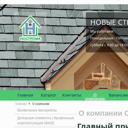
НОВЫЕ СТ
Мы работаем:
Понедельник - Пятница
суббота с 9:00 до 18:0
Главная
Каталог
Контакты
О
Вакансии
компании
Главная
О компании
Кровельные материалы
О компании
Доборные элементы | Кровельные
Главный пр
комплектующие MAGE