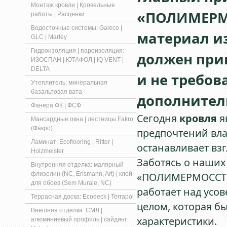
Монтаж кровли | Кровельные
«ПОЛИМЕРМ
работы | Расценки
Водосточные системы: Galeco |
материал из
GLC | Marley
Гидроизоляция | пароизоляция:
должен при
ИЗОСПАН | ЮТАФОЛ | IQ VENT |
DELTA
и не требов
Утеплитель: минеральная
базальтовая вата
дополнител
Фанера ФК | ФСФ
Сегодня
кровля
я
Мансардные окна | лестницы Fakro
(Факро)
предпочтений вла
Ламинат: Ecoflooring | Ritter |
останавливает взг
Holzmeister
Заботясь о наших
Внутренняя отделка: малярный
флизелин (NC, Erismann, Art) | клей
«ПОЛИМЕРМОССТРО
для обоев (Sem Murale, NC)
работает над усо
Террасная доска: Ecodeck | Terrapol
целом, которая б
Внешняя отделка: СМЛ |
характеристики.
алюминиевый профиль | сайдинг