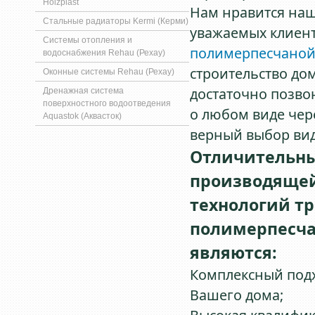
Holzplast
Нам нравится наш
Стальные радиаторы Kermi (Керми)
уважаемых клиент
Системы отопления и
полимерпесчаной
водоснабжения Rehau (Рехау)
строительство до
Оконные системы Rehau (Рехау)
достаточно позво
Дренажная система
поверхностного водоотведения
о любом виде чер
Aquastok (Аквасток)
верный выбор ви
Отличительны
производящей
технологий тр
полимерпесча
являются:
Комплексный подх
Вашего дома;