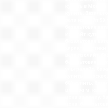
купить в Москве,
купить, базальто
вата изолайт 50 
базальтовая вата
изолайт купить,
базальтовая ват
характеристики,
вата изолайт,
ба
базальтовая ват
ультралайт, база
купить в Москве,
600 купить,
базал
цена за м. кв.
, б
цена за пачку, б
цена, базальтова