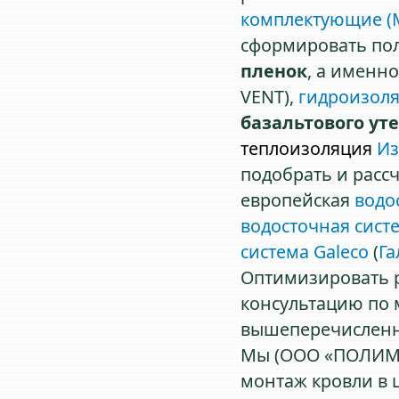
комплектующие (
сформировать по
пленок
, а именно
VENT),
гидроизол
базальтового ут
теплоизоляция
Из
подобрать и рассч
европейская
водо
водосточная сист
система Galeco
(
Га
Оптимизировать 
консультацию по м
вышеперечисленн
Мы (ООО «ПОЛИМЕ
монтаж кровли в 